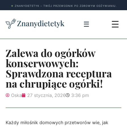
★
ZNANYDIETETYK – TWÓJ PRZEWODNIK PO ZDROWYM ODŻYWIANIU.
☰
☰
Zalewa do ogórków
konserwowych:
Sprawdzona receptura
na chrupiące ogórki!
Oska
27 stycznia, 2026
3:36 pm
Każdy miłośnik domowych przetworów wie, jak