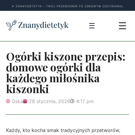
★
ZNANYDIETETYK – TWÓJ PRZEWODNIK PO ZDROWYM ODŻYWIANIU.
☰
☰
Ogórki kiszone przepis:
domowe ogórki dla
każdego miłośnika
kiszonki
Oska
28 stycznia, 2026
4:17 pm
Każdy, kto kocha smak tradycyjnych przetworów,