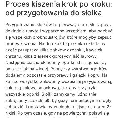
Proces kiszenia krok po kroku:
od przygotowania do słoika
Przygotowanie słoików to pierwszy etap. Muszą być
dokładnie umyte i wyparzone wrzątkiem, aby pozbyć
się wszelkich drobnoustrojów, które mogłyby zepsuć
proces kiszenia. Na dno każdego słoika układamy
część przypraw: kilka ząbków czosnku, kawałek
chrzanu, kilka ziarenek gorczycy, liść laurowy.
Następnie ciasno układamy ogórki, starając się, by
było ich jak najwięcej. Pomiędzy warstwy ogórków
dodajemy pozostałe przyprawy i gałązki kopru. Na
koniec wszystko zalewamy wcześniej przygotowaną,
chłodną zalewą solankową, tak aby przykryła
wszystkie ogórki. Słoiki zamykamy luźno (nie
zakręcamy szczelnie!), by gazy fermentacyjne mogły
uchodzić, i odstawiamy w ciepłe miejsce na około 2-
4 dni. Po tym czasie, gdy na powierzchni pojawi się