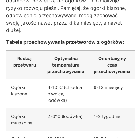
dostępowi powietrza do ogórków i minimalizuje
ryzyko rozwoju pleśni. Pamiętaj, że ogórki kiszone,
odpowiednio przechowywane, mogą zachować
swoją jakość nawet przez kilka miesięcy, a nawet
dłużej.
Tabela przechowywania przetworów z ogórków:
Rodzaj
Optymalna
Orientacyjny
przetworu
temperatura
czas
przechowywania
przechowywania
Ogórki
4-10°C (chłodna
6-12 miesięcy
kiszone
piwnica,
lodówka)
Ogórki
2-6°C (lodówka)
1-2 tygodnie
małosolne