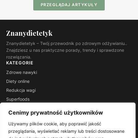
PRZEGLĄDAJ ARTYKUŁY
Znanydietetyk
Znanydietetyk – Twój przewodnik po zdrowym odżywianiu..
Znajdziesz u nas praktyczne porady, trendy i sprawdzone
rozwiązania.
KATEGORIE
Zdrowe nawyki
Diety online
Redukcja wagi
Superfoods
Fit przepisy
Cenimy prywatność użytkowników
Wiedza ekspertów
Używamy plików cookie, aby poprawić jakość
INFORMACJE
przeglądania, wyświetlać reklamy lub treści dostosowane
Kontakt