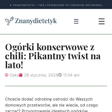
★
ZNANYDIETETYK – TWÓJ PRZEWODNIK PO ZDROWYM ODŻYWIANIU.
☰
☰
Ogórki konserwowe z
chili: Pikantny twist na
lato!
Oska
28 stycznia, 2026
11:34 am
Chcecie dodać odrobinę ostrości do Waszych
domowych przetworów, ale nie wiecie, od czego
zacząć? Przygotowanie idealnych ogórków