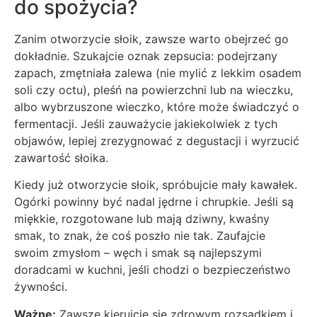
do spożycia?
Zanim otworzycie słoik, zawsze warto obejrzeć go
dokładnie. Szukajcie oznak zepsucia: podejrzany
zapach, zmętniała zalewa (nie mylić z lekkim osadem
soli czy octu), pleśń na powierzchni lub na wieczku,
albo wybrzuszone wieczko, które może świadczyć o
fermentacji. Jeśli zauważycie jakiekolwiek z tych
objawów, lepiej zrezygnować z degustacji i wyrzucić
zawartość słoika.
Kiedy już otworzycie słoik, spróbujcie mały kawałek.
Ogórki powinny być nadal jędrne i chrupkie. Jeśli są
miękkie, rozgotowane lub mają dziwny, kwaśny
smak, to znak, że coś poszło nie tak. Zaufajcie
swoim zmysłom – węch i smak są najlepszymi
doradcami w kuchni, jeśli chodzi o bezpieczeństwo
żywności.
Ważne:
Zawsze kierujcie się zdrowym rozsądkiem i