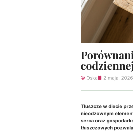
Porównani
codziennej
Oska
2 maja, 2026
Tłuszcze w diecie prz
nieodzownym element
serca oraz gospodark
tłuszczowych pozwala