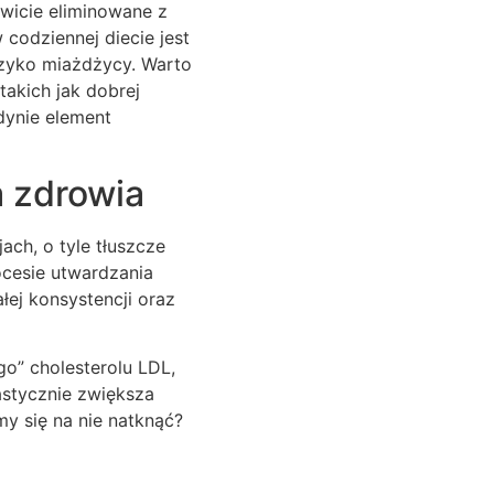
wicie eliminowane z
codziennej diecie jest
yzyko miażdżycy. Warto
takich jak dobrej
edynie element
a zdrowia
ch, o tyle tłuszcze
ocesie utwardzania
łej konsystencji oraz
go” cholesterolu LDL,
astycznie zwiększa
y się na nie natknąć?