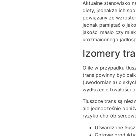
Aktualne stanowisko na
diety, jednakże ich sp
powiązany ze wzrostem
jednak pamiętać o jako
jakości masło czy mleko
urozmaiconego jadłospi
Izomery tra
O ile w przypadku tłus
trans powinny być cał
(uwodorniania) ciekłyc
wydłużenie trwałości 
Tłuszcze trans są niez
ale jednocześnie obniż
ryzyko chorób sercowo
Utwardzone tłuszc
Gotowe produkty t