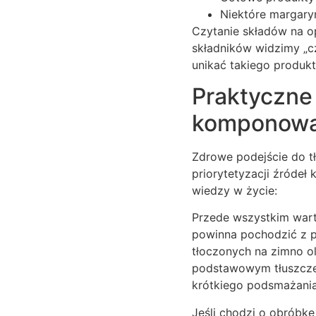
Niektóre margaryn
Czytanie składów na op
składników widzimy „cz
unikać takiego produkt
Praktyczne
komponowa
Zdrowe podejście do t
priorytetyzacji źródeł
wiedzy w życie:
Przede wszystkim wart
powinna pochodzić z p
tłoczonych na zimno ol
podstawowym tłuszczem
krótkiego podsmażania
Jeśli chodzi o obróbkę