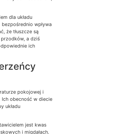
em dla układu
ść bezpośrednio wpływa
ć, że tłuszcze są
 przodków, a dziś
odpowiednie ich
ierzeńcy
raturze pokojowej i
 Ich obecność w diecie
by układu
awicielem jest kwas
askowych i migdałach.