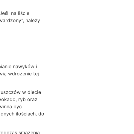
śli na liście
twardzony”, należy
mianie nawyków i
wią wdrożenie tej
łuszczów w diecie
wokado, ryb oraz
owinna być
nych ilościach, do
 Podczas smażenia