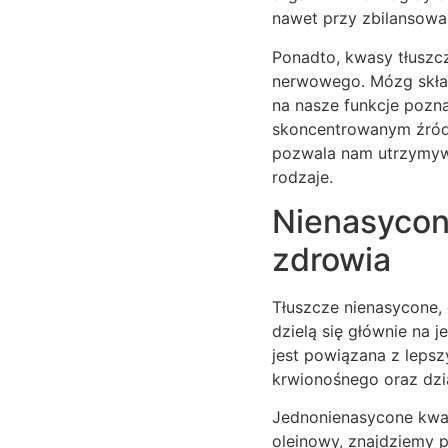
nawet przy zbilansow
Ponadto, kwasy tłuszc
nerwowego. Mózg skład
na nasze funkcje pozna
skoncentrowanym źródł
pozwala nam utrzymywa
rodzaje.
Nienasycon
zdrowia
Tłuszcze nienasycone,
dzielą się głównie na 
jest powiązana z leps
krwionośnego oraz dzi
Jednonienasycone kwas
oleinowy, znajdziemy 