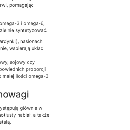
krwi, pomagając
 omega-3 i omega-6,
zielnie syntetyzować.
ardynki), nasionach
nie, wspierają układ
kowy, sojowy czy
powiednich proporcji
małej ilości omega-3
nowagi
Występują głównie w
otłusty nabiał, a także
tałą.