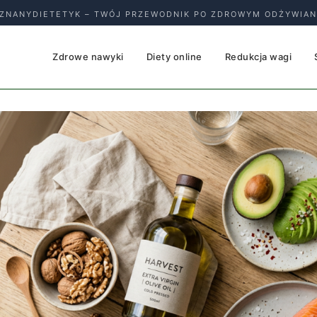
ZNANYDIETETYK – TWÓJ PRZEWODNIK PO ZDROWYM ODŻYWIAN
Zdrowe nawyki
Diety online
Redukcja wagi