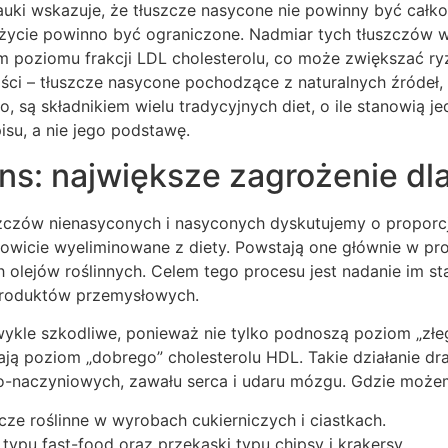
uki wskazuje, że tłuszcze nasycone nie powinny być całko
ożycie powinno być ograniczone. Nadmiar tych tłuszczów w 
 poziomu frakcji LDL cholesterolu, co może zwiększać r
ści – tłuszcze nasycone pochodzące z naturalnych źródeł, 
, są składnikiem wielu tradycyjnych diet, o ile stanowią j
su, a nie jego podstawę.
ns: największe zagrożenie dl
zczów nienasyconych i nasyconych dyskutujemy o proporcja
kowicie wyeliminowane z diety. Powstają one głównie w pr
h olejów roślinnych. Celem tego procesu jest nadanie im sta
produktów przemysłowych.
wykle szkodliwe, ponieważ nie tylko podnoszą poziom „złe
ają poziom „dobrego” cholesterolu HDL. Takie działanie dr
-naczyniowych, zawału serca i udaru mózgu. Gdzie możem
ze roślinne w wyrobach cukierniczych i ciastkach.
ypu fast-food oraz przekąski typu chipsy i krakersy.