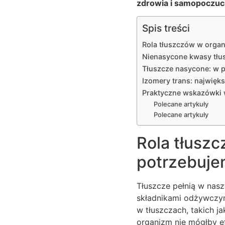
zdrowia i samopoczuc
Spis treści
Rola tłuszczów w organ
Nienasycone kwasy tłu
Tłuszcze nasycone: w 
Izomery trans: najwięk
Praktyczne wskazówki
Polecane artykuły
Polecane artykuły
Rola tłuszc
potrzebuje
Tłuszcze pełnią w nasz
składnikami odżywczym
w tłuszczach, takich j
organizm nie mógłby e