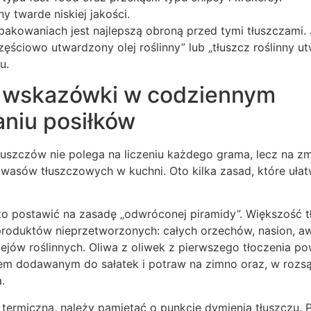
y twarde niskiej jakości.
akowaniach jest najlepszą obroną przed tymi tłuszczami. Je
ęściowo utwardzony olej roślinny” lub „tłuszcz roślinny u
u.
 wskazówki w codziennym
niu posiłków
łuszczów nie polega na liczeniu każdego grama, lecz na z
 kwasów tłuszczowych w kuchni. Oto kilka zasad, które ułat
o postawić na zasadę „odwróconej piramidy”. Większość t
roduktów nieprzetworzonych: całych orzechów, nasion, a
ejów roślinnych. Oliwa z oliwek z pierwszego tłoczenia p
 dodawanym do sałatek i potraw na zimno oraz, w rozsąd
.
 termiczną, należy pamiętać o punkcie dymienia tłuszczu.