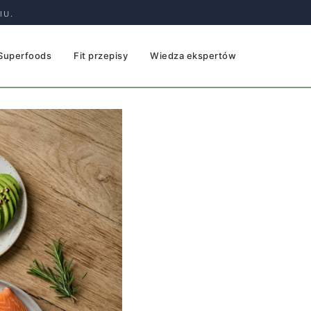
IU.
Superfoods
Fit przepisy
Wiedza ekspertów