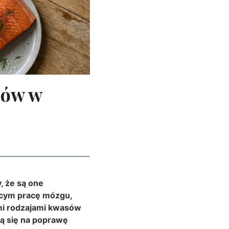
zów w
, że są one
cym pracę mózgu,
mi rodzajami kwasów
ą się na poprawę