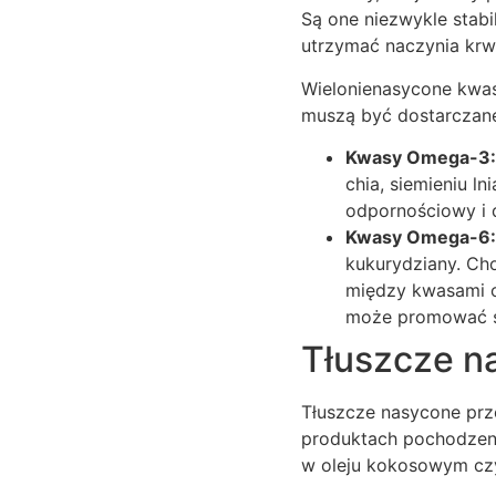
Są one niezwykle stabi
utrzymać naczynia krw
Wielonienasycone kwas
muszą być dostarczane
Kwasy Omega-3:
chia, siemieniu l
odpornościowy i 
Kwasy Omega-6:
kukurydziany. Ch
między kwasami o
może promować s
Tłuszcze n
Tłuszcze nasycone prze
produktach pochodzenia
w oleju kokosowym czy