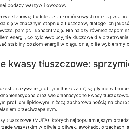
anej podaży warzyw i owoców.
zowe stanowią budulec błon komórkowych oraz są wsparci
a się w znacznym stopniu z tłuszczów, dlatego ich jako
wcze, pamięć i koncentrację. Nie należy również zapomina
em energii, co było ewolucyjnie kluczowe dla przetrwania
ć stabilny poziom energii w ciągu dnia, o ile wybieramy 
e kwasy tłuszczowe: sprzym
 często nazywane „dobrymi tłuszczami”, są płynne w tempe
jednonienasycone oraz wielonienasycone kwasy tłuszczowe.
zym profilem lipidowym, niższą zachorowalnością na choro
ałaniem przeciwzapalnym.
y tłuszczowe (MUFA), których najpopularniejszym przedst
przede wszystkim w oliwie z oliwek, awokado, orzechach l