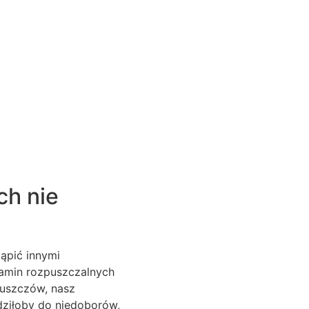
ch nie
tąpić innymi
tamin rozpuszczalnych
łuszczów, nasz
dziłoby do niedoborów,