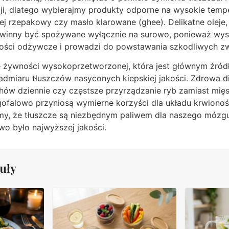
ji, dlatego wybierajmy produkty odporne na wysokie temper
ej rzepakowy czy masło klarowane (ghee). Delikatne oleje, 
owinny być spożywane wyłącznie na surowo, ponieważ wys
tości odżywcze i prowadzi do powstawania szkodliwych z
 żywności wysokoprzetworzonej, która jest głównym źród
admiaru tłuszczów nasyconych kiepskiej jakości. Zdrowa di
chów dziennie czy częstsze przyrządzanie ryb zamiast mi
ugofalowo przyniosą wymierne korzyści dla układu krwiono
jmy, że tłuszcze są niezbędnym paliwem dla naszego mózg
iwo było najwyższej jakości.
uły