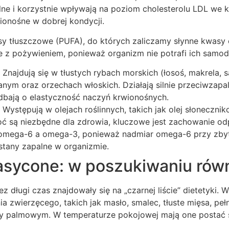
lne i korzystnie wpływają na poziom cholesterolu LDL we 
ionośne w dobrej kondycji.
y tłuszczowe (PUFA), do których zaliczamy słynne kwasy
 z pożywieniem, ponieważ organizm nie potrafi ich samod
Znajdują się w tłustych rybach morskich (łosoś, makrela, s
nianym oraz orzechach włoskich. Działają silnie przeciwzapal
dbają o elastyczność naczyń krwionośnych.
Występują w olejach roślinnych, takich jak olej słoneczni
oć są niezbędne dla zdrowia, kluczowe jest zachowanie od
mega-6 a omega-3, ponieważ nadmiar omega-6 przy zbyt 
tany zapalne w organizmie.
asycone: w poszukiwaniu rów
z długi czas znajdowały się na „czarnej liście” dietetyki. 
 zwierzęcego, takich jak masło, smalec, tłuste mięsa, pełn
 palmowym. W temperaturze pokojowej mają one postać s