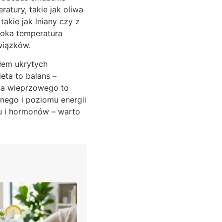
atury, takie jak oliwa
takie jak lniany czy z
oka temperatura
wiązków.
łem ukrytych
eta to balans –
ęsa wieprzowego to
śnego i poziomu energii
u i hormonów – warto