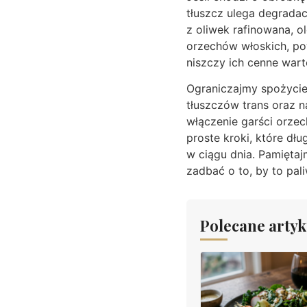
tłuszcz ulega degradac
z oliwek rafinowana, ol
orzechów włoskich, p
niszczy ich cenne war
Ograniczajmy spożycie
tłuszczów trans oraz n
włączenie garści orze
proste kroki, które dł
w ciągu dnia. Pamięta
zadbać o to, by to pal
Polecane artyk