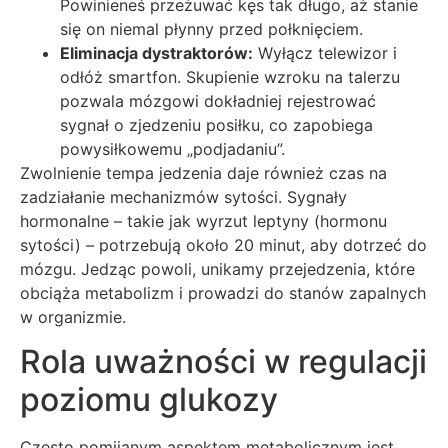
Powinieneś przeżuwać kęs tak długo, aż stanie
się on niemal płynny przed połknięciem.
Eliminacja dystraktorów:
Wyłącz telewizor i
odłóż smartfon. Skupienie wzroku na talerzu
pozwala mózgowi dokładniej rejestrować
sygnał o zjedzeniu posiłku, co zapobiega
powysiłkowemu „podjadaniu”.
Zwolnienie tempa jedzenia daje również czas na
zadziałanie mechanizmów sytości. Sygnały
hormonalne – takie jak wyrzut leptyny (hormonu
sytości) – potrzebują około 20 minut, aby dotrzeć do
mózgu. Jedząc powoli, unikamy przejedzenia, które
obciąża metabolizm i prowadzi do stanów zapalnych
w organizmie.
Rola uważności w regulacji
poziomu glukozy
Często pomijanym aspektem metabolicznym jest