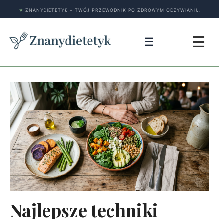
★
ZNANYDIETETYK – TWÓJ PRZEWODNIK PO ZDROWYM ODŻYWIANIU.
☰
☰
Najlepsze techniki