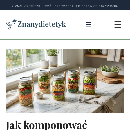
★
ZNANYDIETETYK – TWÓJ PRZEWODNIK PO ZDROWYM ODŻYWIANIU.
☰
☰
Jak komponować