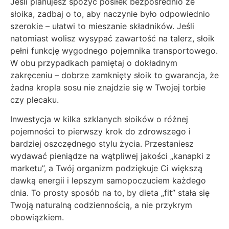
Jeśli planujesz spożyć posiłek bezpośrednio ze
słoika, zadbaj o to, aby naczynie było odpowiednio
szerokie – ułatwi to mieszanie składników. Jeśli
natomiast wolisz wysypać zawartość na talerz, słoik
pełni funkcję wygodnego pojemnika transportowego.
W obu przypadkach pamiętaj o dokładnym
zakręceniu – dobrze zamknięty słoik to gwarancja, że
żadna kropla sosu nie znajdzie się w Twojej torbie
czy plecaku.
Inwestycja w kilka szklanych słoików o różnej
pojemności to pierwszy krok do zdrowszego i
bardziej oszczędnego stylu życia. Przestaniesz
wydawać pieniądze na wątpliwej jakości „kanapki z
marketu”, a Twój organizm podziękuje Ci większą
dawką energii i lepszym samopoczuciem każdego
dnia. To prosty sposób na to, by dieta „fit” stała się
Twoją naturalną codziennością, a nie przykrym
obowiązkiem.