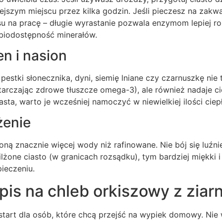
jszym miejscu przez kilka godzin. Jeśli pieczesz na zakwa
su na pracę – długie wyrastanie pozwala enzymom lepiej r
 biodostępność minerałów.
n i nasion
estki słonecznika, dyni, siemię lniane czy czarnuszkę nie 
arczając zdrowe tłuszcze omega-3), ale również nadaje ci
asta, warto je wcześniej namoczyć w niewielkiej ilości ciep
żenie
oną znacznie więcej wody niż rafinowane. Nie bój się luźni
wilżone ciasto (w granicach rozsądku), tym bardziej miękki 
ieczeniu.
pis na chleb orkiszowy z ziar
 start dla osób, które chcą przejść na wypiek domowy. Ni