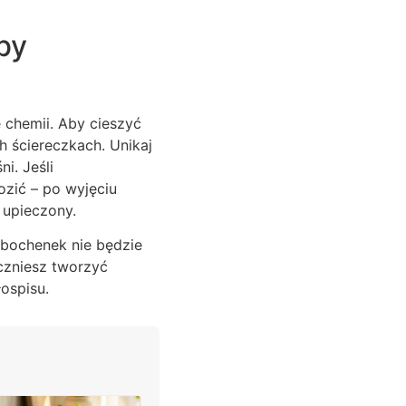
by
chemii. Aby cieszyć
h ściereczkach. Unikaj
i. Jeśli
zić – po wyjęciu
 upieczony.
 bochenek nie będzie
czniesz tworzyć
ospisu.