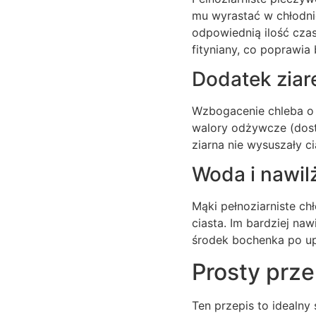
mu wyrastać w chłodnie
odpowiednią ilość cza
fityniany, co poprawia
Dodatek ziare
Wzbogacenie chleba o p
walory odżywcze (dost
ziarna nie wysuszały ci
Woda i nawil
Mąki pełnoziarniste chł
ciasta. Im bardziej na
środek bochenka po up
Prosty prze
Ten przepis to idealny