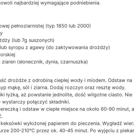
dowoli najbardziej wymagające podniebienia.
wej pełnoziarnistej (typ 1850 lub 2000)
dy
żdży (lub 7g suszonych)
 lub syropu z agawy (do zaktywowania drożdży)
morskiej
 ziaren (słonecznik, dynia, czarnuszka)
ść drożdże z odrobiną ciepłej wody i miodem. Odstaw na 
yp mąkę, sól i ziarna. Dodaj rozczyn oraz resztę wody.
ki łyżką, aż powstanie jednolite, dość wilgotne ciasto. Ni
 wystarczy połączyć składniki.
iereczką i odstaw w ciepłe miejsce na około 60-90 minut, 
ć.
o keksówki wyłożonej papierem do pieczenia. Wygładź wier
urze 200-210°C przez ok. 40-45 minut. Po wyjęciu z pieka