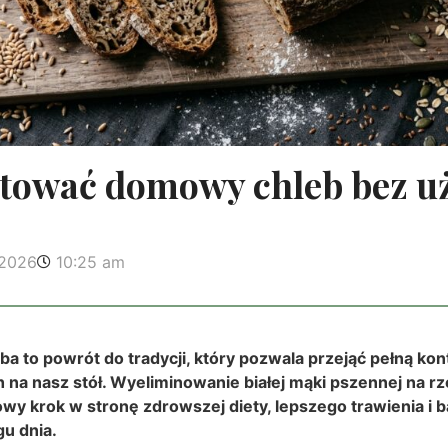
tować domowy chleb bez uż
 2026
10:25 am
a to powrót do tradycji, który pozwala przejąć pełną ko
 na nasz stół. Wyeliminowanie białej mąki pszennej na rz
wy krok w stronę zdrowszej diety, lepszego trawienia i b
gu dnia.