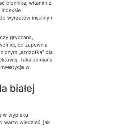
ść błonnika, witamin z
 indeksie
o wyrzutów insuliny i
 czy gryczana,
olniej, co zapewnia
 niczym „szczotka” dla
elitowej. Taka zamiana
 inwestycja w
a białej
ię w wypieku
o warto wiedzieć, jak