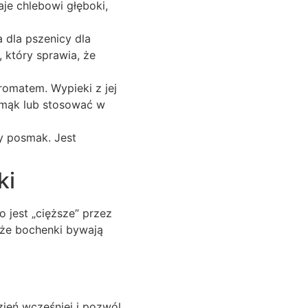
aje chlebowi głęboki,
 dla pszenicy dla
, który sprawia, że
romatem. Wypieki z jej
i mąk lub stosować w
y posmak. Jest
ki
o jest „cięższe” przez
 że bochenki bywają
zień wcześniej i pozwól