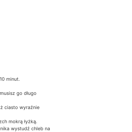
10 minut.
e musisz go długo
aż ciasto wyraźnie
zch mokrą łyżką.
rnika wystudź chleb na