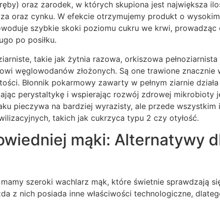
by) oraz zarodek, w których skupiona jest największa ilo
aza oraz cynku. W efekcie otrzymujemy produkt o wysokim
owoduje szybkie skoki poziomu cukru we krwi, prowadząc d
ługo po posiłku.
iarniste, takie jak żytnia razowa, orkiszowa pełnoziarnista
wi węglowodanów złożonych. Są one trawione znacznie w
tości. Błonnik pokarmowy zawarty w pełnym ziarnie działa
ając perystaltykę i wspierając rozwój zdrowej mikrobioty j
aku pieczywa na bardziej wyrazisty, ale przede wszystkim
ilizacyjnych, takich jak cukrzyca typu 2 czy otyłość.
iedniej mąki: Alternatywy dl
it mamy szeroki wachlarz mąk, które świetnie sprawdzają s
a z nich posiada inne właściwości technologiczne, dlateg