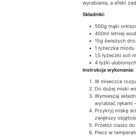
wyrabiania, a efekt za
Składniki:
500g mąki orkiszo
400ml letniej wo
15g świeżych dro
1 łyżeczka miodu
1,5 łyżeczki soli 
4 łyżki ulubionych
Instrukcja wykonania:
W miseczce rozpu
Do dużej miski ws
Wymieszaj składni
wyrabiać rękami –
Przykryj miskę śc
zwiększy objętoś
Przełóż ciasto d
Piecz w temperat