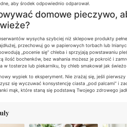
będne, aby środek odpowiednio odparował.
howywać domowe pieczywo, a
świeże?
erwantów wysycha szybciej niż sklepowe produkty pełne 
ajdłużej, przechowuj go w papierowych torbach lub lnianyc
 powodują „pocenie się” chleba i sprzyjają powstawaniu pleśn
ą ilość bochenków, bez wahania możesz je pokroić i zamro
a w tosterze lub piekarniku, by chleb smakował jak świeżo
owy wypiek to eksperyment. Nie zrażaj się, jeśli pierwszy
zysz się wyczuwać konsystencję ciasta „pod palcami” i za
anki mąk, które staną się podstawą Twojego zdrowego jadł
uły