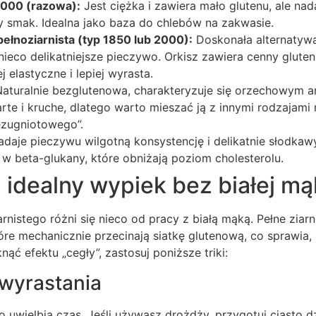
2000 (razowa):
Jest ciężka i zawiera mało glutenu, ale nad
 smak. Idealna jako baza do chlebów na zakwasie.
ełnoziarnista (typ 1850 lub 2000):
Doskonała alternatywa
nieco delikatniejsze pieczywo. Orkisz zawiera cenny gluten
ej elastyczne i lepiej wyrasta.
aturalnie bezglutenowa, charakteryzuje się orzechowym a
rte i kruche, dlatego warto mieszać ją z innymi rodzajam
ezugniotowego”.
daje pieczywu wilgotną konsystencję i delikatnie słodkaw
w beta-glukany, które obniżają poziom cholesterolu.
idealny wypiek bez białej mą
nistego różni się nieco od pracy z białą mąką. Pełne ziarn
re mechanicznie przecinają siatkę glutenową, co sprawia,
knąć efektu „cegły”, zastosuj poniższe triki:
 wyrastania
o uwielbia czas. Jeśli używasz drożdży, przygotuj ciasto d