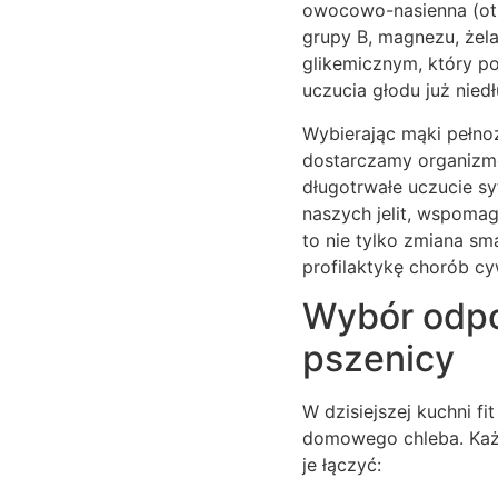
owocowo-nasienna (otrę
grupy B, magnezu, żel
glikemicznym, który p
uczucia głodu już nied
Wybierając mąki pełnoz
dostarczamy organizmo
długotrwałe uczucie sy
naszych jelit, wspomag
to nie tylko zmiana sm
profilaktykę chorób cyw
Wybór odpow
pszenicy
W dzisiejszej kuchni f
domowego chleba. Każd
je łączyć: