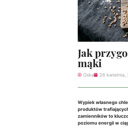
Jak przygo
mąki
Oska
26 kwietnia,
Wypiek własnego chleb
produktów trafiających
zamienników to kluczo
poziomu energii w cią