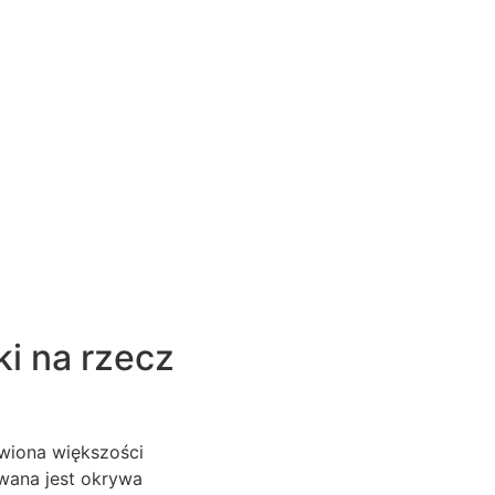
i na rzecz
awiona większości
uwana jest okrywa