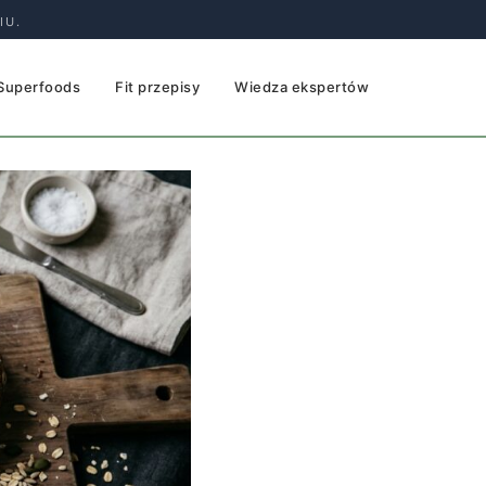
IU.
Superfoods
Fit przepisy
Wiedza ekspertów