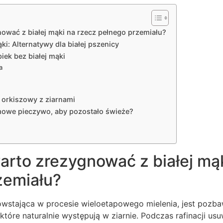
ować z białej mąki na rzecz pełnego przemiału?
i: Alternatywy dla białej pszenicy
iek bez białej mąki
a
n
b orkiszowy z ziarnami
owe pieczywo, aby pozostało świeże?
rto zrezygnować z białej mąk
zemiału?
owstająca w procesie wieloetapowego mielenia, jest pozb
tóre naturalnie występują w ziarnie. Podczas rafinacji us