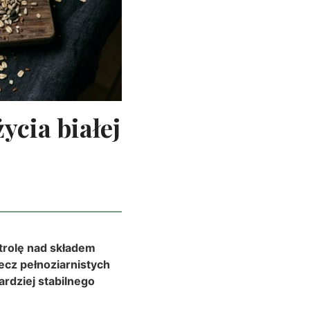
ycia białej
ntrolę nad składem
ecz pełnoziarnistych
ardziej stabilnego