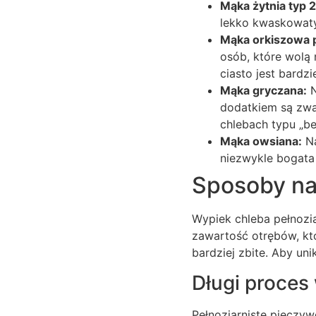
Mąka żytnia typ 
lekko kwaskowaty
Mąka orkiszowa p
osób, które wolą 
ciasto jest bardzi
Mąka gryczana:
N
dodatkiem są zwa
chlebach typu „b
Mąka owsiana:
Na
niezwykle bogata 
Sposoby na 
Wypiek chleba pełnoziar
zawartość otrębów, któ
bardziej zbite. Aby uni
Długi proces
Pełnoziarniste pieczyw