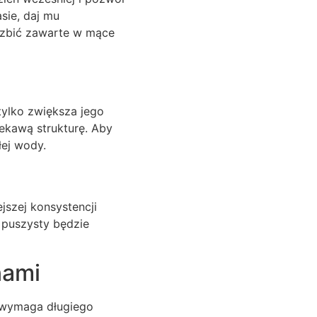
sie, daj mu
ozbić zawarte w mące
tylko zwiększa jego
ekawą strukturę. Aby
łej wody.
ejszej konsystencji
i puszysty będzie
nami
e wymaga długiego