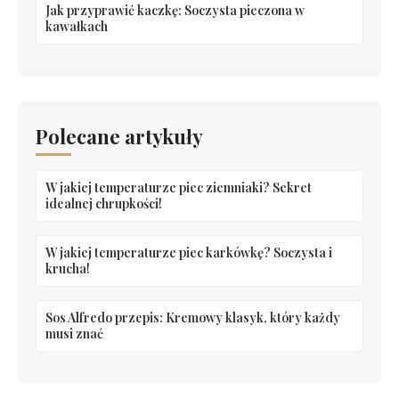
Jak przyprawić kaczkę: Soczysta pieczona w
kawałkach
Polecane artykuły
W jakiej temperaturze piec ziemniaki? Sekret
idealnej chrupkości!
W jakiej temperaturze piec karkówkę? Soczysta i
krucha!
Sos Alfredo przepis: Kremowy klasyk, który każdy
musi znać