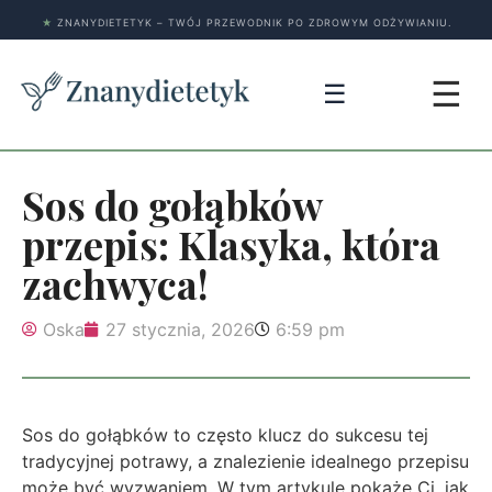
★
ZNANYDIETETYK – TWÓJ PRZEWODNIK PO ZDROWYM ODŻYWIANIU.
☰
☰
Sos do gołąbków
przepis: Klasyka, która
zachwyca!
Oska
27 stycznia, 2026
6:59 pm
Sos do gołąbków to często klucz do sukcesu tej
tradycyjnej potrawy, a znalezienie idealnego przepisu
może być wyzwaniem. W tym artykule pokażę Ci, jak