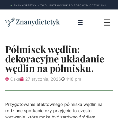
★
ZNANYDIETETYK – TWÓJ PRZEWODNIK PO ZDROWYM ODŻYWIANIU.
☰
☰
Półmisek wędlin:
dekoracyjne układanie
wędlin na półmisku.
Oska
27 stycznia, 2026
1:18 pm
Przygotowanie efektownego półmiska wędlin na
rodzinne spotkanie czy przyjęcie to często
wyzwanie, które może być zarówno źródłem