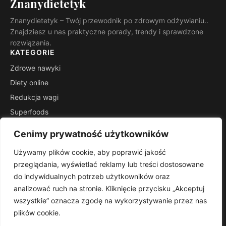
Znanydietetyk
Znanydietetyk – Twój przewodnik po zdrowym odżywianiu..
Znajdziesz u nas praktyczne porady, trendy i sprawdzone
rozwiązania.
KATEGORIE
Zdrowe nawyki
Diety online
Redukcja wagi
Superfoods
Fit przepisy
Cenimy prywatność użytkowników
Wiedza ekspertów
Używamy plików cookie, aby poprawić jakość
INFORMACJE
przeglądania, wyświetlać reklamy lub treści dostosowane
Kontakt
do indywidualnych potrzeb użytkowników oraz
Mapa witryny
analizować ruch na stronie. Kliknięcie przycisku „Akceptuj
Polityka prywatności
wszystkie” oznacza zgodę na wykorzystywanie przez nas
plików cookie.
RSS