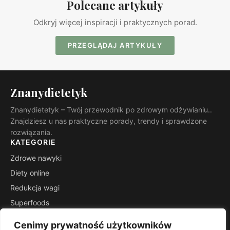
Polecane artykuły
Odkryj więcej inspiracji i praktycznych porad.
PRZEGLĄDAJ ARTYKUŁY
Znanydietetyk
Znanydietetyk – Twój przewodnik po zdrowym odżywianiu..
Znajdziesz u nas praktyczne porady, trendy i sprawdzone
rozwiązania.
KATEGORIE
Zdrowe nawyki
Diety online
Redukcja wagi
Superfoods
Fit przepisy
Cenimy prywatność użytkowników