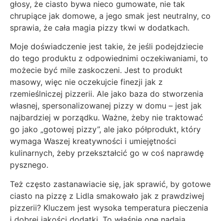
głosy, że ciasto bywa nieco gumowate, nie tak
chrupiące jak domowe, a jego smak jest neutralny, co
sprawia, że cała magia pizzy tkwi w dodatkach.
Moje doświadczenie jest takie, że jeśli podejdziecie
do tego produktu z odpowiednimi oczekiwaniami, to
możecie być mile zaskoczeni. Jest to produkt
masowy, więc nie oczekujcie finezji jak z
rzemieślniczej pizzerii. Ale jako baza do stworzenia
własnej, spersonalizowanej pizzy w domu – jest jak
najbardziej w porządku. Ważne, żeby nie traktować
go jako „gotowej pizzy”, ale jako półprodukt, który
wymaga Waszej kreatywności i umiejętności
kulinarnych, żeby przekształcić go w coś naprawdę
pysznego.
Też często zastanawiacie się, jak sprawić, by gotowe
ciasto na pizzę z Lidla smakowało jak z prawdziwej
pizzerii? Kluczem jest wysoka temperatura pieczenia
i dobrej jakości dodatki. To właśnie one nadają