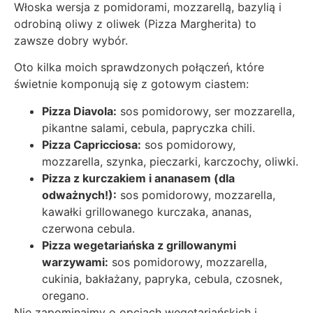
Włoska wersja z pomidorami, mozzarellą, bazylią i
odrobiną oliwy z oliwek (Pizza Margherita) to
zawsze dobry wybór.
Oto kilka moich sprawdzonych połączeń, które
świetnie komponują się z gotowym ciastem:
Pizza Diavola:
sos pomidorowy, ser mozzarella,
pikantne salami, cebula, papryczka chili.
Pizza Capricciosa:
sos pomidorowy,
mozzarella, szynka, pieczarki, karczochy, oliwki.
Pizza z kurczakiem i ananasem (dla
odważnych!):
sos pomidorowy, mozzarella,
kawałki grillowanego kurczaka, ananas,
czerwona cebula.
Pizza wegetariańska z grillowanymi
warzywami:
sos pomidorowy, mozzarella,
cukinia, bakłażany, papryka, cebula, czosnek,
oregano.
Nie zapominajmy o opcjach wegetariańskich i