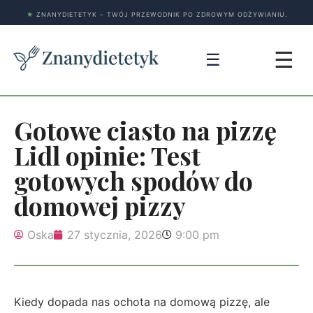
★
ZNANYDIETETYK – TWÓJ PRZEWODNIK PO ZDROWYM ODŻYWIANIU.
☰
☰
Gotowe ciasto na pizzę
Lidl opinie: Test
gotowych spodów do
domowej pizzy
Oska
27 stycznia, 2026
9:00 pm
Kiedy dopada nas ochota na domową pizzę, ale