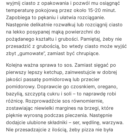
wyjmij ciasto z opakowania i pozwól mu osiągnąć
temperaturę pokojową przez około 15-20 minut.
Zapobiega to pękaniu i ułatwia rozciąganie.
Następnie delikatnie rozwałkuj lub rozciągnij ciasto
na lekko posypanej mąką powierzchni do
pożądanego kształtu i grubości. Pamiętaj, żeby nie
przesadzić z grubością, bo wtedy ciasto może wyjść
zbyt „gumowate”, zamiast być chrupiące.
Kolejna ważna sprawa to sos. Zamiast sięgać po
pierwszy lepszy ketchup, zainwestujcie w dobrej
jakości passatę pomidorową lub przecier
pomidorowy. Doprawcie go czosnkiem, oregano,
bazylią, szczyptą cukru i soli – to naprawdę robi
różnicę. Rozprowadźcie sos równomiernie,
zostawiając niewielki margines na brzegi, które
pięknie wyrosną podczas pieczenia. Następnie
dodajcie ulubione składniki – ser, wędlinę, warzywa.
Nie przesadzajcie z ilością, żeby pizza nie była