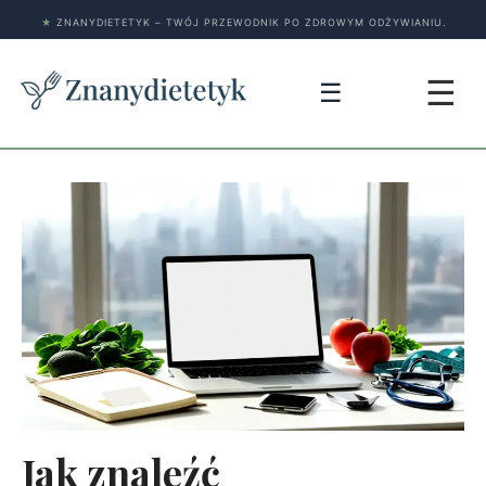
★
ZNANYDIETETYK – TWÓJ PRZEWODNIK PO ZDROWYM ODŻYWIANIU.
☰
☰
Jak znaleźć